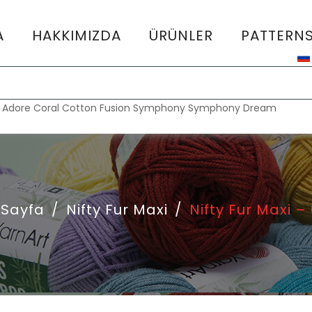
A
HAKKIMIZDA
ÜRÜNLER
PATTERN
:
Adore
Coral
Cotton Fusion
Symphony
Symphony Dream
 Sayfa
/
Nifty Fur Maxi
/
Nifty Fur Maxi –