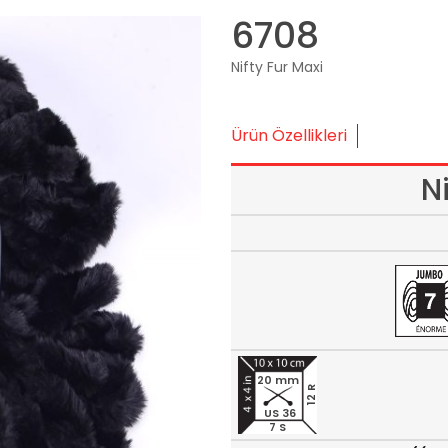
6708
Nifty Fur Maxi
Ürün Özellikleri
N
20 mm
12 R
US 36
7 S