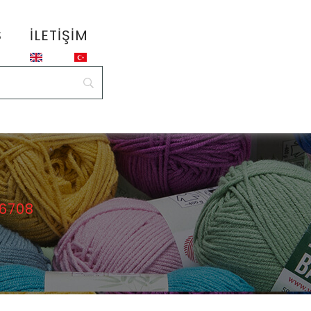
S
İLETIŞIM
 6708