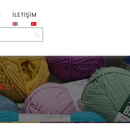
S
İLETIŞIM
 6707