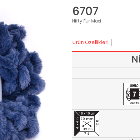
6707
Nifty Fur Maxi
Ürün Özellikleri
N
20 mm
12 R
US 36
7 S