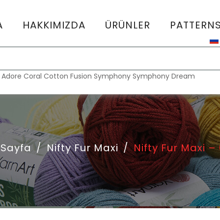
A
HAKKIMIZDA
ÜRÜNLER
PATTERN
:
Adore
Coral
Cotton Fusion
Symphony
Symphony Dream
 Sayfa
/
Nifty Fur Maxi
/
Nifty Fur Maxi –