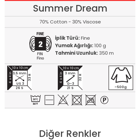
Summer Dream
70% Cotton - 30% Viscose
İplik Türü:
Fine
Yumak Ağırlığı:
100 g
Tahmini Uzunluk:
350 m
3,5 mm
3 mm
33 R
32 R
US 3
D-3
~500g
26 S
21 S
Diğer Renkler