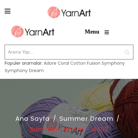
≡
Menu
Popüler aramalar:
Adore
Coral
Cotton Fusion
Symphony
Symphony Dream
Ana Sayfa
/
Summer Dream
/
Summer Dream – 4302