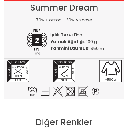
Summer Dream
70% Cotton - 30% Viscose
İplik Türü:
Fine
Yumak Ağırlığı:
100 g
Tahmini Uzunluk:
350 m
3,5 mm
3 mm
33 R
32 R
US 3
D-3
~500g
26 S
21 S
Diğer Renkler