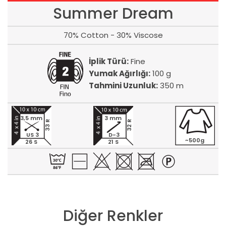
Summer Dream
70% Cotton - 30% Viscose
İplik Türü:
Fine
Yumak Ağırlığı:
100 g
Tahmini Uzunluk:
350 m
3,5 mm
3 mm
33 R
32 R
US 3
D-3
~500g
26 S
21 S
Diğer Renkler