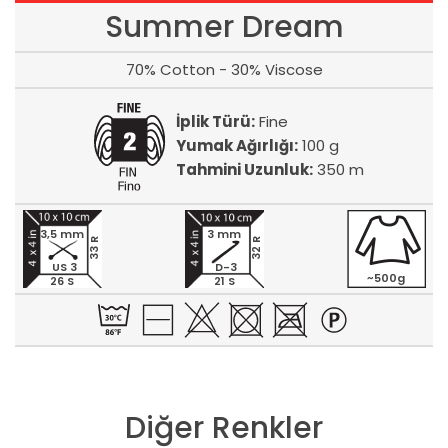
Summer Dream
70% Cotton - 30% Viscose
İplik Türü:
Fine
Yumak Ağırlığı:
100 g
Tahmini Uzunluk:
350 m
3,5 mm
3 mm
33 R
32 R
US 3
D-3
~500g
26 S
21 S
Diğer Renkler