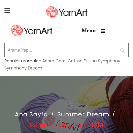
≡
Menu
Popüler aramalar:
Adore
Coral
Cotton Fusion
Symphony
Symphony Dream
Ana Sayfa
/
Summer Dream
/
Summer Dream – 4314