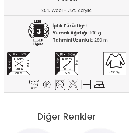
25% Wool - 75% Acrylic
İplik Türü:
Light
Yumak Ağırlığı:
100 g
Tahmini Uzunluk:
280 m
4 mm
4 mm
24 R
19 R
US 6
G-6
~500g
20 S
15 S
Diğer Renkler