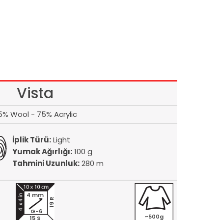
Vista
5% Wool - 75% Acrylic
İplik Türü:
Light
Yumak Ağırlığı:
100 g
Tahmini Uzunluk:
280 m
4 mm
19 R
G-6
~500g
15 S