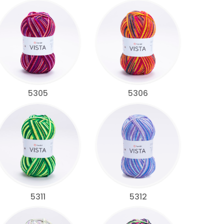
5305
5306
5311
5312