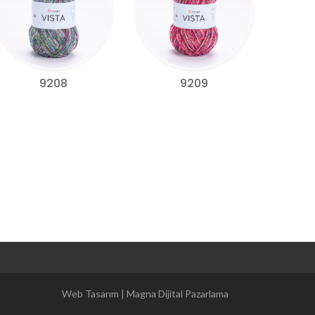
9208
9209
Magna Dijital Pazarlama