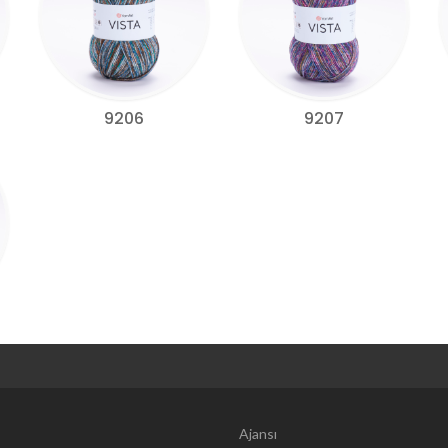
9206
9207
Web Tasarım | 
Ajansı