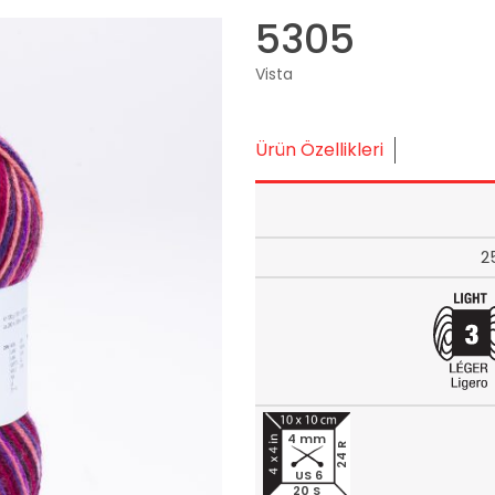
5305
Vista
Ürün Özellikleri
2
4 mm
24 R
US 6
20 S