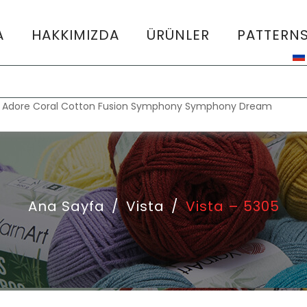
A
HAKKIMIZDA
ÜRÜNLER
PATTERN
:
Adore
Coral
Cotton Fusion
Symphony
Symphony Dream
Ana Sayfa
/
Vista
/
Vista – 5305