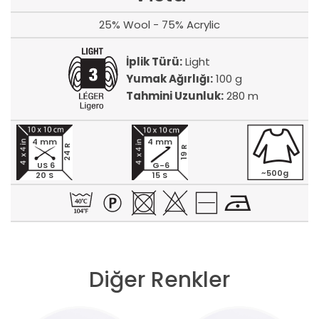
25% Wool - 75% Acrylic
İplik Türü:
Light
Yumak Ağırlığı:
100 g
Tahmini Uzunluk:
280 m
4 mm
4 mm
24 R
19 R
US 6
G-6
~500g
20 S
15 S
Diğer Renkler