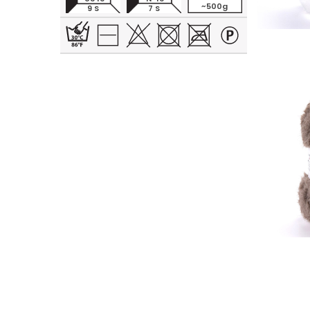
~500g
9 S
7 S