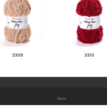
3309
3310
Web Tasarım | 
Ajansı