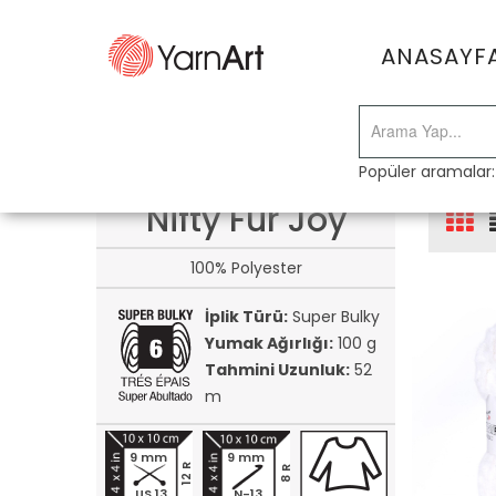
ANASAYF
Popüler aramalar
Nifty Fur Joy
100% Polyester
İplik Türü:
Super Bulky
Yumak Ağırlığı:
100 g
Tahmini Uzunluk:
52
m
9 mm
9 mm
12 R
8 R
US 13
N-13