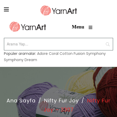
≡
Menu
Popüler aramalar:
Adore
Coral
Cotton Fusion
Symphony
Symphony Dream
Ana Sayfa
/
Nifty Fur Joy
/
Nifty Fur
Joy – 3307