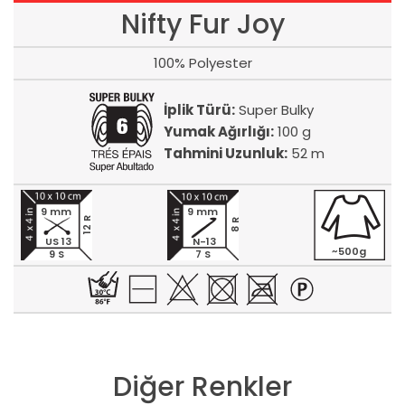
Nifty Fur Joy
100% Polyester
İplik Türü:
Super Bulky
Yumak Ağırlığı:
100 g
Tahmini Uzunluk:
52 m
9 mm
9 mm
12 R
8 R
US 13
N-13
~500g
9 S
7 S
Diğer Renkler