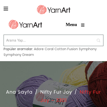
≡
Menu
Popüler aramalar:
Adore
Coral
Cotton Fusion
Symphony
Symphony Dream
Ana Sayfa
/
Nifty Fur Joy
/
Nifty Fur
Joy – 3301