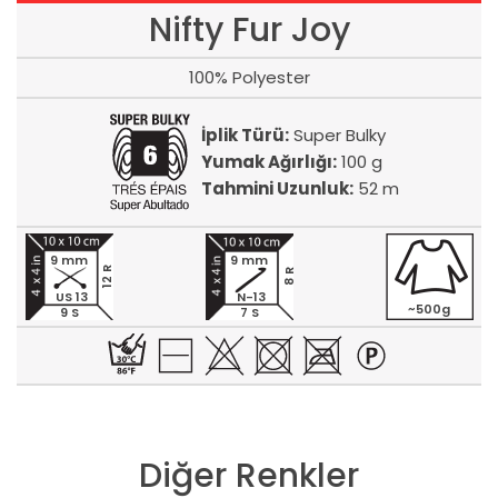
Nifty Fur Joy
100% Polyester
İplik Türü:
Super Bulky
Yumak Ağırlığı:
100 g
Tahmini Uzunluk:
52 m
9 mm
9 mm
12 R
8 R
US 13
N-13
~500g
9 S
7 S
Diğer Renkler