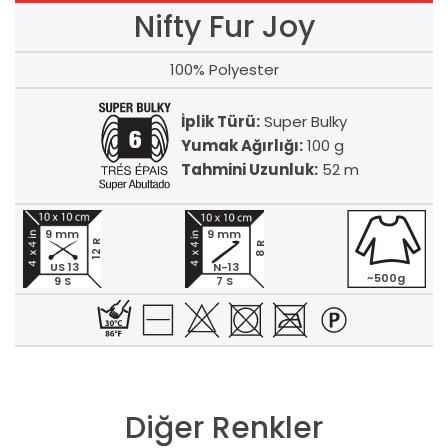
Nifty Fur Joy
100% Polyester
İplik Türü:
Super Bulky
Yumak Ağırlığı:
100 g
Tahmini Uzunluk:
52 m
9 mm
9 mm
12 R
8 R
US 13
N-13
~500g
9 S
7 S
Diğer Renkler