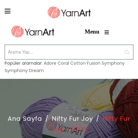
≡
Menu
Popüler aramalar:
Adore
Coral
Cotton Fusion
Symphony
Symphony Dream
Ana Sayfa
/
Nifty Fur Joy
/
Nifty Fur
Joy – 3308