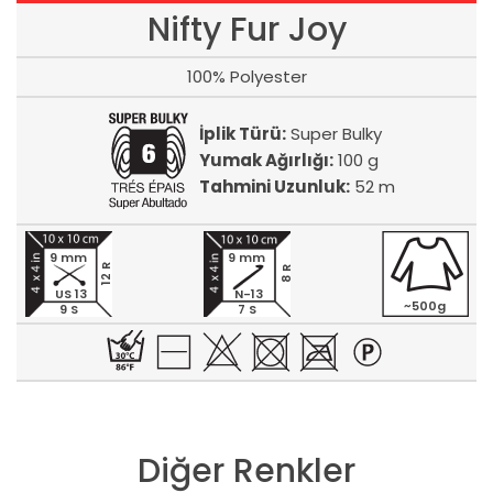
Nifty Fur Joy
100% Polyester
İplik Türü:
Super Bulky
Yumak Ağırlığı:
100 g
Tahmini Uzunluk:
52 m
9 mm
9 mm
12 R
8 R
US 13
N-13
~500g
9 S
7 S
Diğer Renkler