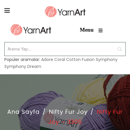
≡
Menu
Popüler aramalar:
Adore
Coral
Cotton Fusion
Symphony
Symphony Dream
Ana Sayfa
/
Nifty Fur Joy
/
Nifty Fur
Joy – 3305