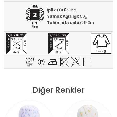
İplik Türü:
Fine
Yumak Ağırlığı:
50g
Tahmini Uzunluk:
150m
3,5mm
3,5mm
30 R
22 R
US 4
E-4
~500g
22 S
16 S
Diğer Renkler