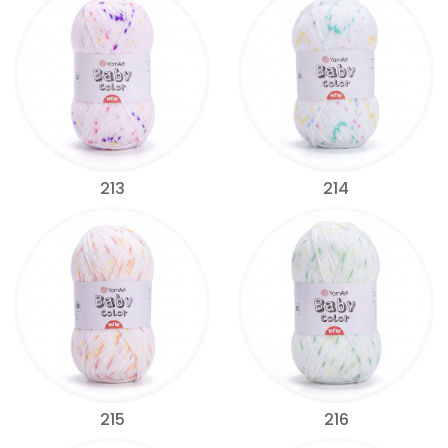
213
214
215
216