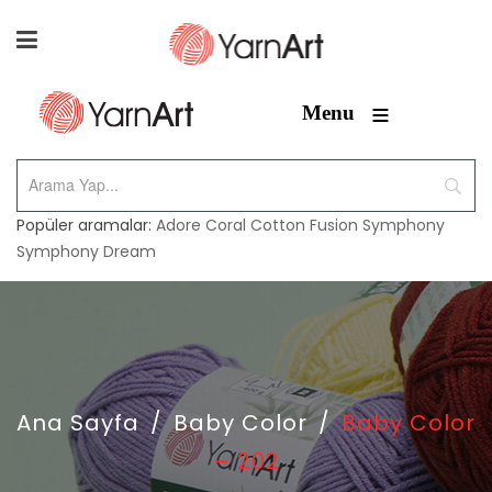
≡
Menu
Popüler aramalar:
Adore
Coral
Cotton Fusion
Symphony
Symphony Dream
Ana Sayfa
/
Baby Color
/
Baby Color
– 202