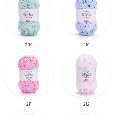
209
210
211
212