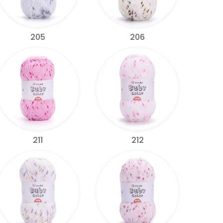
205
206
211
212