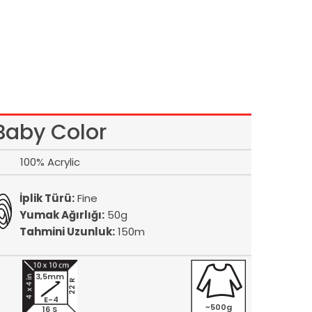
Baby Color
100% Acrylic
İplik Türü:
Fine
Yumak Ağırlığı:
50g
Tahmini Uzunluk:
150m
3,5mm
22 R
E-4
~500g
16 S