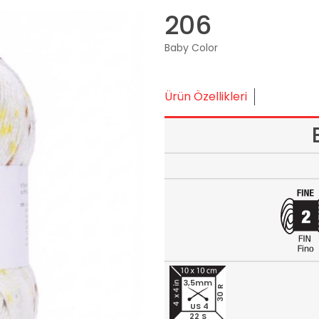
206
Baby Color
Ürün Özellikleri
3,5mm
30 R
US 4
22 S