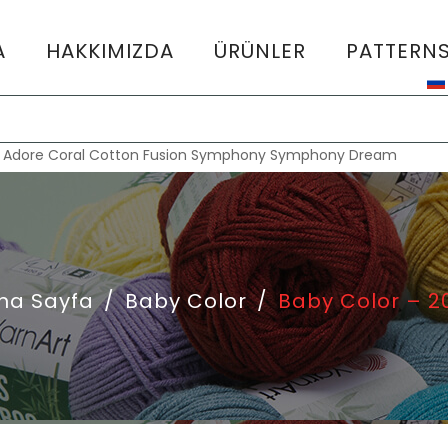
A
HAKKIMIZDA
ÜRÜNLER
PATTERN
:
Adore
Coral
Cotton Fusion
Symphony
Symphony Dream
na Sayfa
/
Baby Color
/
Baby Color – 2