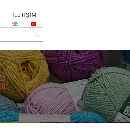
S
İLETIŞIM
06