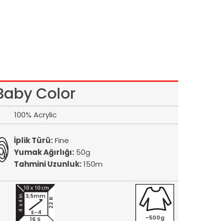
Baby Color
100% Acrylic
İplik Türü:
Fine
Yumak Ağırlığı:
50g
Tahmini Uzunluk:
150m
3,5mm
22 R
E-4
~500g
16 S