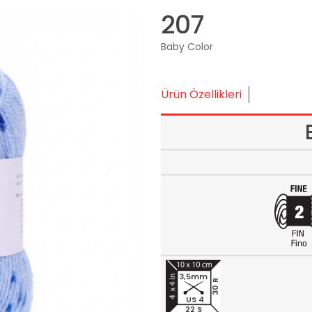
207
Baby Color
Ürün Özellikleri
3,5mm
30 R
US 4
22 S