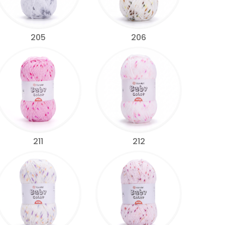
205
206
211
212