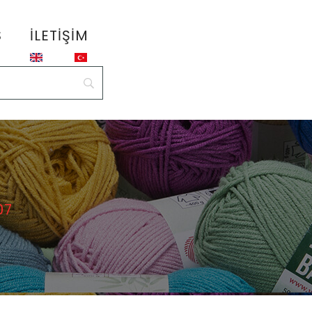
S
İLETIŞIM
07