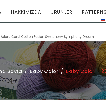
A
HAKKIMIZDA
ÜRÜNLER
PATTERN
:
Adore
Coral
Cotton Fusion
Symphony
Symphony Dream
na Sayfa
/
Baby Color
/
Baby Color – 2