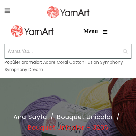
≡
Menu
Popüler aramalar:
Adore
Coral
Cotton Fusion
Symphony
Symphony Dream
Ana Sayfa
/
Bouquet Unicolor
/
Bouquet Unicolor – 3206