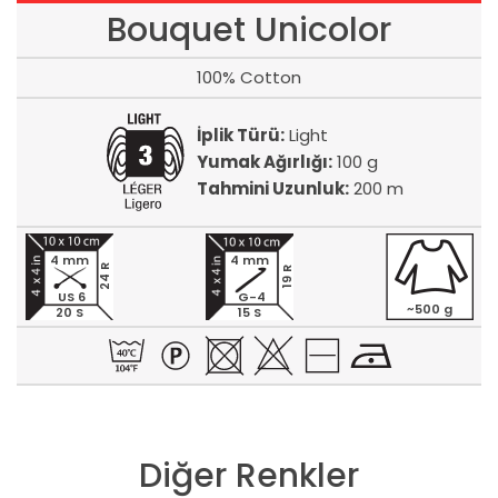
Bouquet Unicolor
100% Cotton
İplik Türü:
Light
Yumak Ağırlığı:
100 g
Tahmini Uzunluk:
200 m
4 mm
4 mm
24 R
19 R
US 6
G-4
~500 g
20 S
15 S
Diğer Renkler