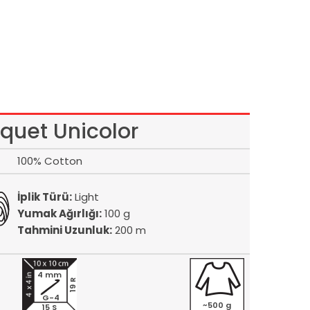
quet Unicolor
100% Cotton
İplik Türü:
Light
Yumak Ağırlığı:
100 g
Tahmini Uzunluk:
200 m
4 mm
19 R
G-4
~500 g
15 S