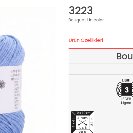
3223
Bouquet Unicolor
Ürün Özellikleri
Bou
4 mm
24 R
US 6
20 S