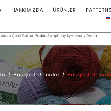
A
HAKKIMIZDA
ÜRÜNLER
PATTERN
:
Adore
Coral
Cotton Fusion
Symphony
Symphony Dream
fa
/
Bouquet Unicolor
/
Bouquet Unicolo