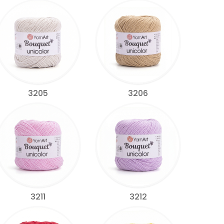
3205
3206
3211
3212