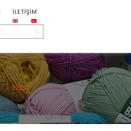
S
İLETIŞIM
r – 3223