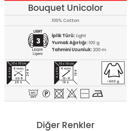
Bouquet Unicolor
100% Cotton
İplik Türü:
Light
Yumak Ağırlığı:
100 g
Tahmini Uzunluk:
200 m
4 mm
4 mm
24 R
19 R
US 6
G-4
~500 g
20 S
15 S
Diğer Renkler