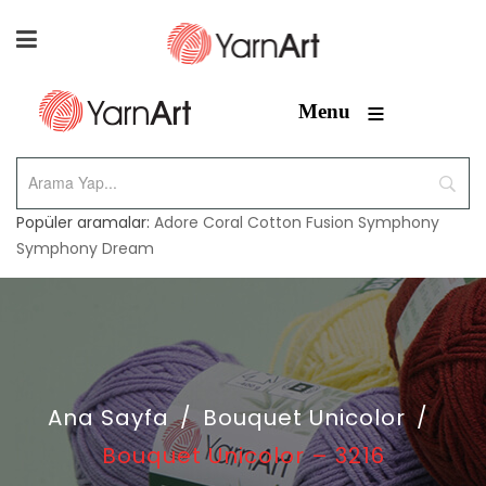
≡
Menu
Popüler aramalar:
Adore
Coral
Cotton Fusion
Symphony
Symphony Dream
Ana Sayfa
/
Bouquet Unicolor
/
Bouquet Unicolor – 3216