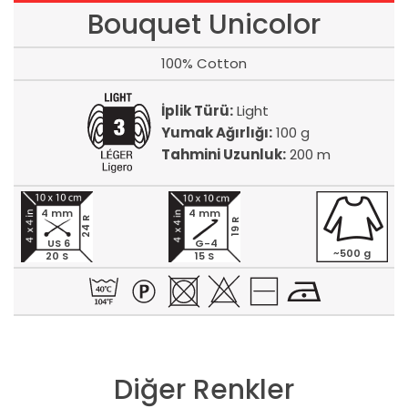
Bouquet Unicolor
100% Cotton
İplik Türü:
Light
Yumak Ağırlığı:
100 g
Tahmini Uzunluk:
200 m
4 mm
4 mm
24 R
19 R
US 6
G-4
~500 g
20 S
15 S
Diğer Renkler