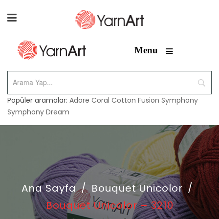
≡
Menu
Popüler aramalar:
Adore
Coral
Cotton Fusion
Symphony
Symphony Dream
Ana Sayfa
/
Bouquet Unicolor
/
Bouquet Unicolor – 3210