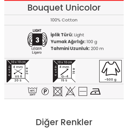
Bouquet Unicolor
100% Cotton
İplik Türü:
Light
Yumak Ağırlığı:
100 g
Tahmini Uzunluk:
200 m
4 mm
4 mm
24 R
19 R
US 6
G-4
~500 g
20 S
15 S
Diğer Renkler