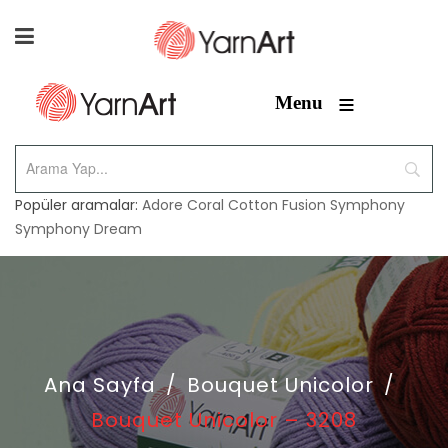
≡
Menu
Popüler aramalar:
Adore
Coral
Cotton Fusion
Symphony
Symphony Dream
Ana Sayfa
/
Bouquet Unicolor
/
Bouquet Unicolor – 3208