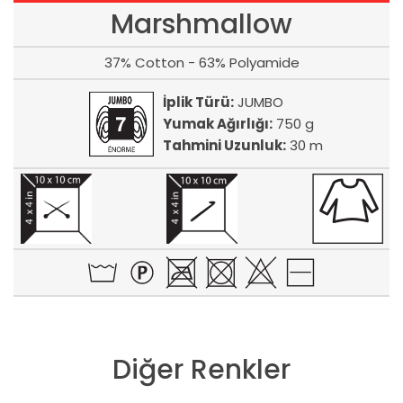
Marshmallow
37% Cotton - 63% Polyamide
İplik Türü:
JUMBO
Yumak Ağırlığı:
750 g
Tahmini Uzunluk:
30 m
Diğer Renkler