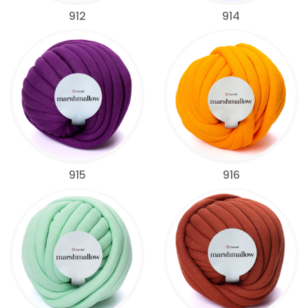
912
914
915
916