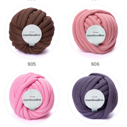
905
906