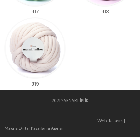
917
918
919
2021 YARNART İPLİK
Web Tasarım |
Magna Dijital Pazarlama Ajansı