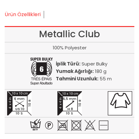
Ürün Özellikleri
Metallic Club
100% Polyester
İplik Türü:
Super Bulky
Yumak Ağırlığı:
180 g
Tahmini Uzunluk:
55 m
6 mm
6,5 mm
10 R
10 R
US 10
H 8
10 S
10 S