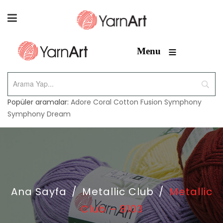
≡
Menu
Popüler aramalar:
Adore
Coral
Cotton Fusion
Symphony
Symphony Dream
Ana Sayfa
/
Metallic Club
/
Metallic
Club – 8103