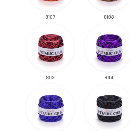
8107
8108
8113
8114