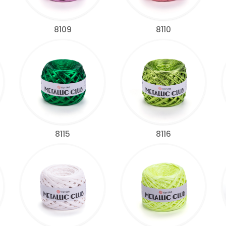
8109
8110
8115
8116