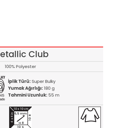
etallic Club
100% Polyester
İplik Türü:
Super Bulky
Yumak Ağırlığı:
180 g
Tahmini Uzunluk:
55 m
6,5 mm
10 R
H 8
10 S