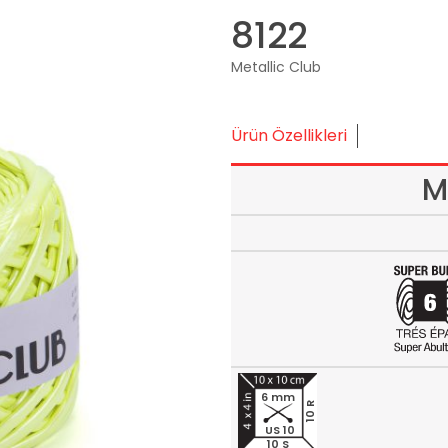
8122
Metallic Club
Ürün Özellikleri
M
6 mm
10 R
US 10
10 S