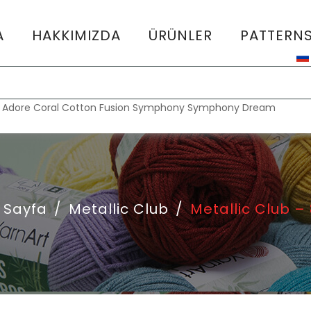
A
HAKKIMIZDA
ÜRÜNLER
PATTERN
:
Adore
Coral
Cotton Fusion
Symphony
Symphony Dream
 Sayfa
/
Metallic Club
/
Metallic Club –