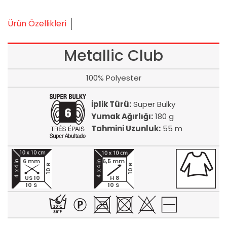
Ürün Özellikleri
Metallic Club
100% Polyester
İplik Türü:
Super Bulky
Yumak Ağırlığı:
180 g
Tahmini Uzunluk:
55 m
6 mm
6,5 mm
10 R
10 R
US 10
H 8
10 S
10 S