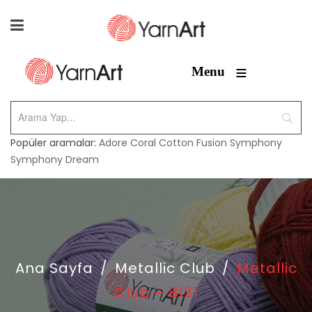
≡
Menu
Popüler aramalar:
Adore
Coral
Cotton Fusion
Symphony
Symphony Dream
Ana Sayfa
/
Metallic Club
/
Metallic
Club – 8121