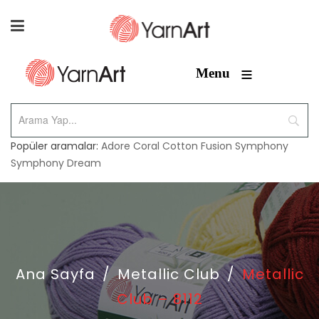
≡
Menu
Popüler aramalar:
Adore
Coral
Cotton Fusion
Symphony
Symphony Dream
Ana Sayfa
/
Metallic Club
/
Metallic
Club – 8112