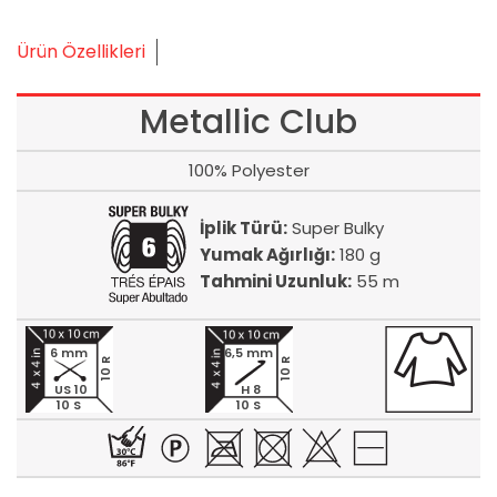
Ürün Özellikleri
Metallic Club
100% Polyester
İplik Türü:
Super Bulky
Yumak Ağırlığı:
180 g
Tahmini Uzunluk:
55 m
6 mm
6,5 mm
10 R
10 R
US 10
H 8
10 S
10 S