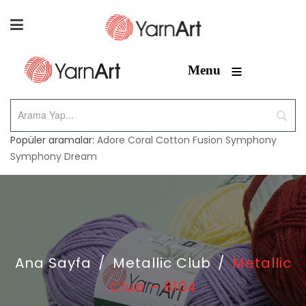
≡
Menu
Popüler aramalar:
Adore
Coral
Cotton Fusion
Symphony
Symphony Dream
Ana Sayfa
/
Metallic Club
/
Metallic
Club – 8104