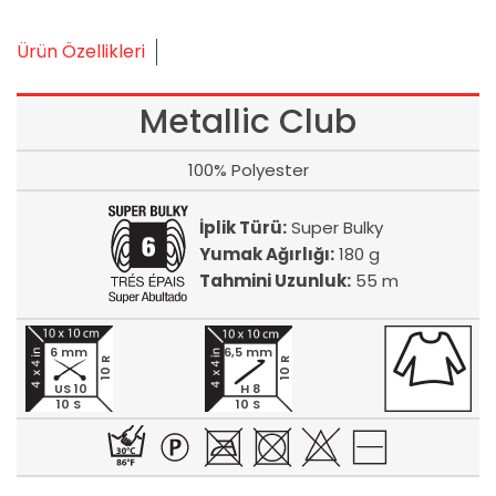
Ürün Özellikleri
Metallic Club
100% Polyester
İplik Türü:
Super Bulky
Yumak Ağırlığı:
180 g
Tahmini Uzunluk:
55 m
6 mm
6,5 mm
10 R
10 R
US 10
H 8
10 S
10 S