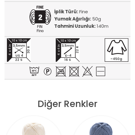
İplik Türü:
Fine
Yumak Ağırlığı:
50g
Tahmini Uzunluk:
140m
3,5mm
3,5mm
30 R
22 R
US 4
E-4
~450g
22 S
16 S
Diğer Renkler