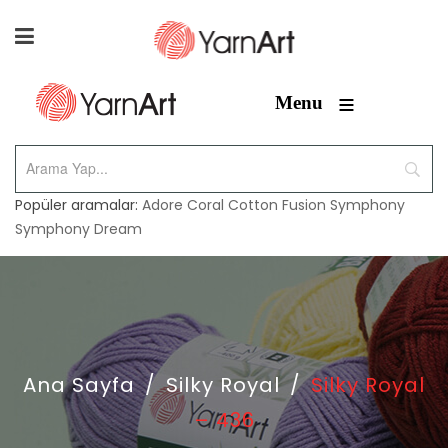
≡
Menu
Popüler aramalar:
Adore
Coral
Cotton Fusion
Symphony
Symphony Dream
Ana Sayfa
/
Silky Royal
/
Silky Royal
– 436