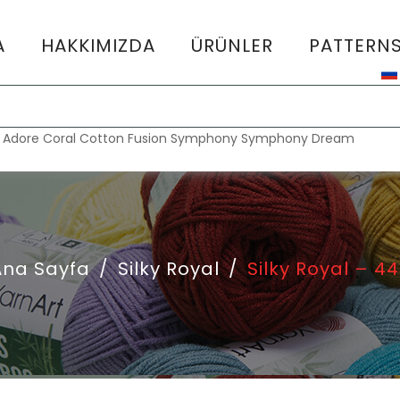
A
HAKKIMIZDA
ÜRÜNLER
PATTERN
:
Adore
Coral
Cotton Fusion
Symphony
Symphony Dream
Ana Sayfa
/
Silky Royal
/
Silky Royal – 4