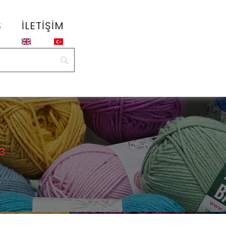
S
İLETIŞIM
43