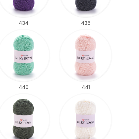
434
435
440
441