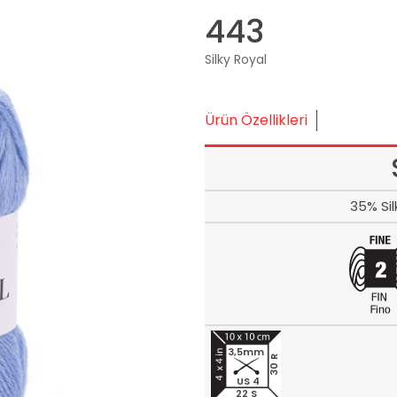
443
Silky Royal
Ürün Özellikleri
35% Si
3,5mm
30 R
US 4
22 S