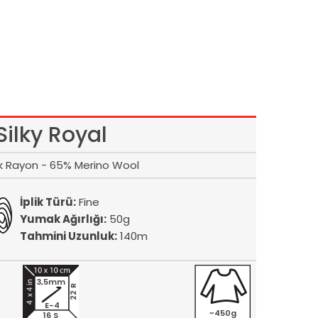
Silky Royal
lk Rayon - 65% Merino Wool
İplik Türü:
Fine
Yumak Ağırlığı:
50g
Tahmini Uzunluk:
140m
3,5mm
22 R
E-4
~450g
16 S