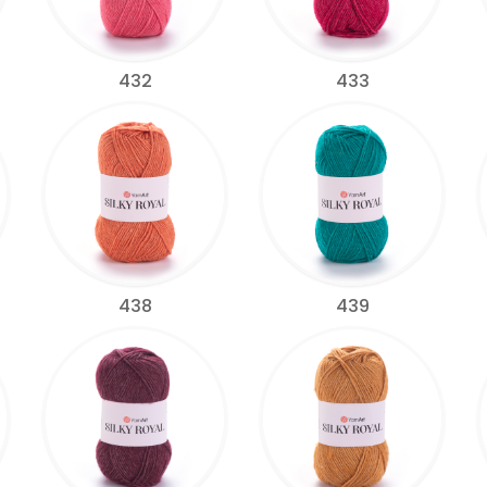
432
433
438
439