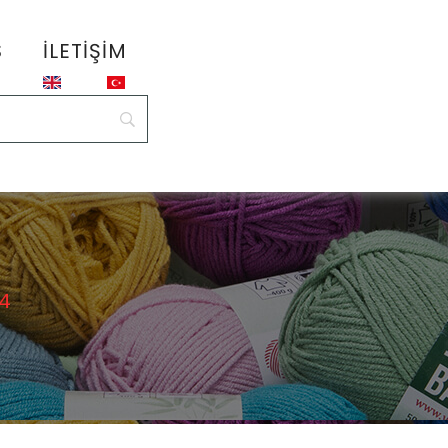
S
İLETIŞIM
44