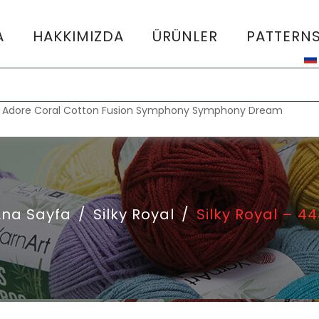
A
HAKKIMIZDA
ÜRÜNLER
PATTERN
:
Adore
Coral
Cotton Fusion
Symphony
Symphony Dream
Ana Sayfa
/
Silky Royal
/
Silky Royal – 4