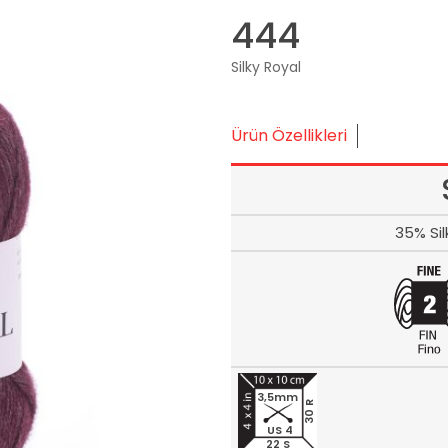
444
Silky Royal
Ürün Özellikleri
35% Si
3,5mm
30 R
US 4
22 S