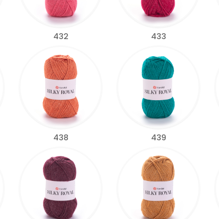
432
433
438
439