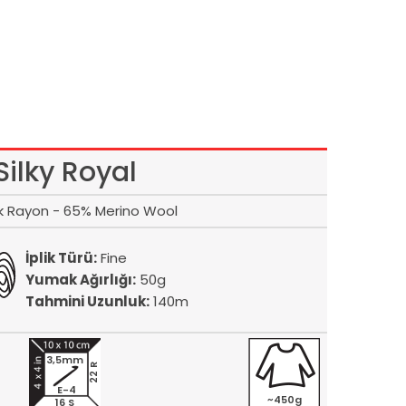
Silky Royal
lk Rayon - 65% Merino Wool
İplik Türü:
Fine
Yumak Ağırlığı:
50g
Tahmini Uzunluk:
140m
3,5mm
22 R
E-4
~450g
16 S