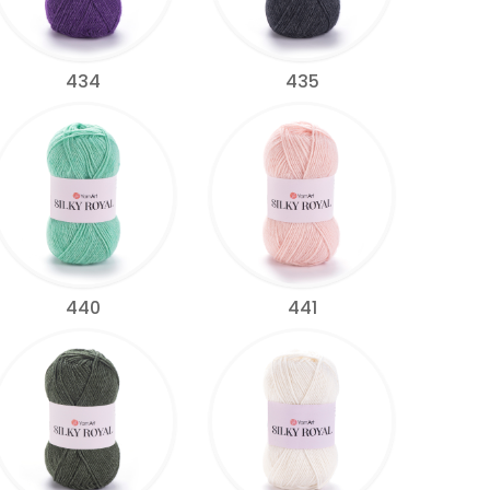
434
435
440
441