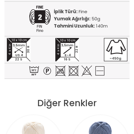
İplik Türü:
Fine
Yumak Ağırlığı:
50g
Tahmini Uzunluk:
140m
3,5mm
3,5mm
30 R
22 R
US 4
E-4
~450g
22 S
16 S
Diğer Renkler