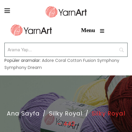
≡
Menu
Popüler aramalar:
Adore
Coral
Cotton Fusion
Symphony
Symphony Dream
Ana Sayfa
/
Silky Royal
/
Silky Royal
– 442