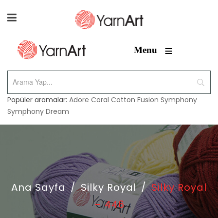
≡
Menu
Popüler aramalar:
Adore
Coral
Cotton Fusion
Symphony
Symphony Dream
Ana Sayfa
/
Silky Royal
/
Silky Royal
– 446