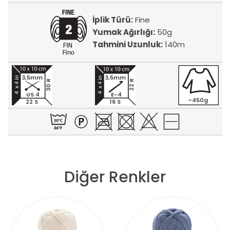
İplik Türü:
Fine
Yumak Ağırlığı:
50g
Tahmini Uzunluk:
140m
3,5mm
3,5mm
30 R
22 R
US 4
E-4
~450g
22 S
16 S
Diğer Renkler