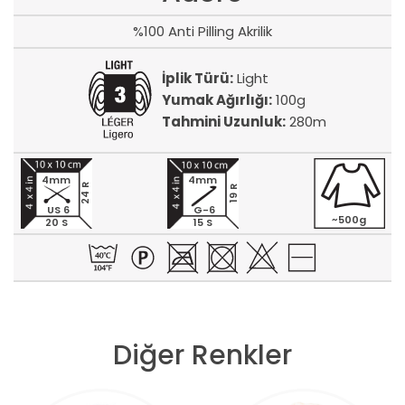
%100 Anti Pilling Akrilik
İplik Türü:
Light
Yumak Ağırlığı:
100g
Tahmini Uzunluk:
280m
4mm
4mm
24 R
19 R
US 6
G-6
~500g
20 S
15 S
Diğer Renkler