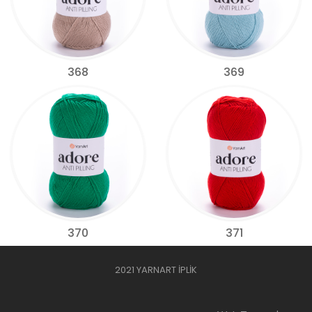
368
369
370
371
2021 YARNART İPLİK