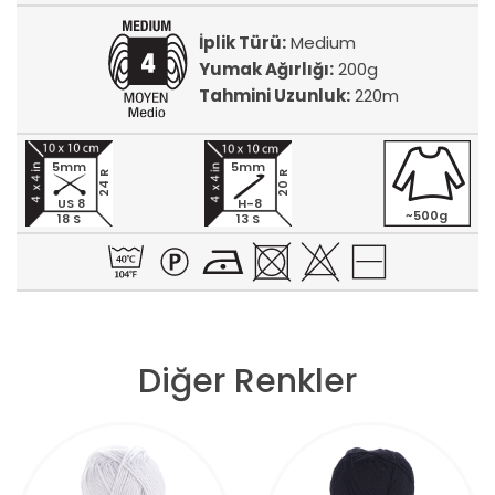
İplik Türü:
Medium
Yumak Ağırlığı:
200g
Tahmini Uzunluk:
220m
5mm
5mm
24 R
20 R
US 8
H-8
~500g
18 S
13 S
Diğer Renkler