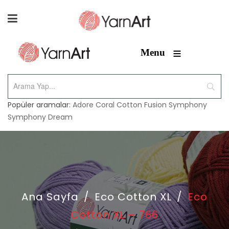
≡
Menu
Popüler aramalar:
Adore
Coral
Cotton Fusion
Symphony
Symphony Dream
Ana Sayfa
/
Eco Cotton XL
/
Eco
Cotton XL – 766