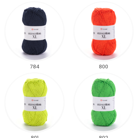
784
800
801
802