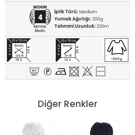
İplik Türü:
Medium
Yumak Ağırlığı:
200g
Tahmini Uzunluk:
220m
5mm
5mm
24 R
20 R
US 8
H-8
~500g
18 S
13 S
Diğer Renkler