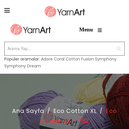
≡
Menu
Popüler aramalar:
Adore
Coral
Cotton Fusion
Symphony
Symphony Dream
Ana Sayfa
/
Eco Cotton XL
/
Eco
Cotton XL – 782