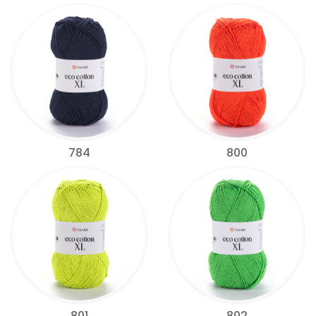
784
800
801
802