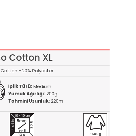
co Cotton XL
Cotton - 20% Polyester
İplik Türü:
Medium
Yumak Ağırlığı:
200g
Tahmini Uzunluk:
220m
5mm
20 R
H-8
~500g
13 S