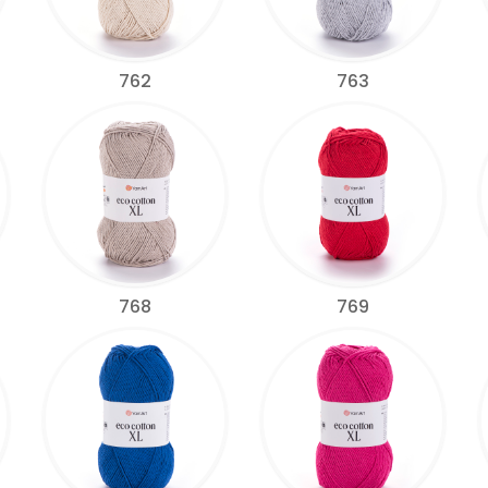
762
763
768
769