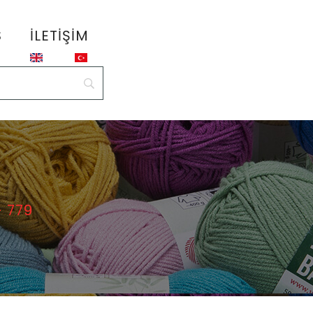
S
İLETIŞIM
– 779