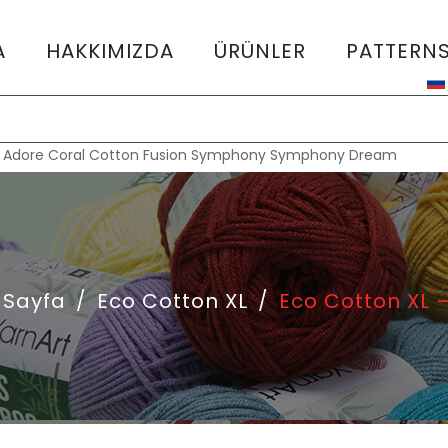
A
HAKKIMIZDA
ÜRÜNLER
PATTERN
:
Adore
Coral
Cotton Fusion
Symphony
Symphony Dream
 Sayfa
/
Eco Cotton XL
/
Eco Cotton XL 