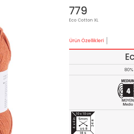
779
Eco Cotton XL
Ürün Özellikleri
E
80% 
5mm
24 R
US 8
18 S