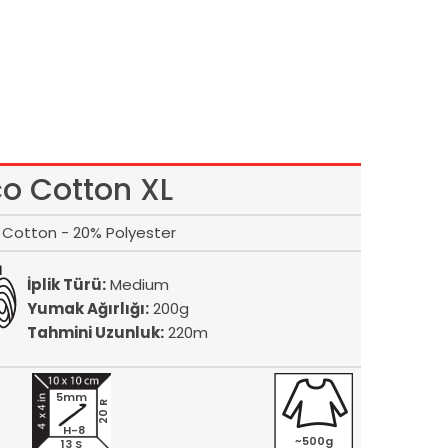
co Cotton XL
Cotton - 20% Polyester
İplik Türü:
Medium
Yumak Ağırlığı:
200g
Tahmini Uzunluk:
220m
5mm
20 R
H-8
~500g
13 S