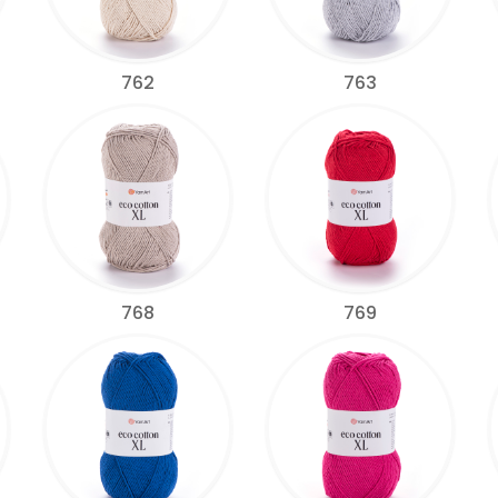
762
763
768
769