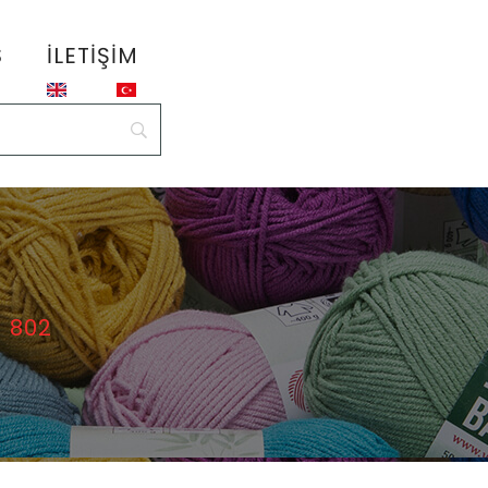
S
İLETIŞIM
– 802