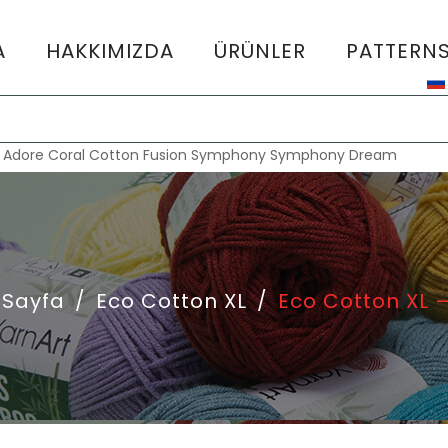
A
HAKKIMIZDA
ÜRÜNLER
PATTERN
:
Adore
Coral
Cotton Fusion
Symphony
Symphony Dream
 Sayfa
/
Eco Cotton XL
/
Eco Cotton XL 