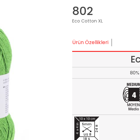
802
Eco Cotton XL
Ürün Özellikleri
E
80% 
5mm
24 R
US 8
18 S