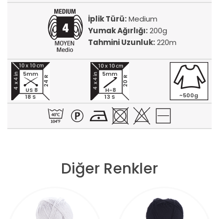
İplik Türü:
Medium
Yumak Ağırlığı:
200g
Tahmini Uzunluk:
220m
5mm
5mm
24 R
20 R
US 8
H-8
~500g
18 S
13 S
Diğer Renkler