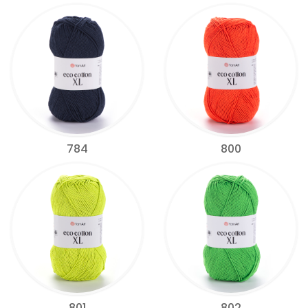
784
800
801
802