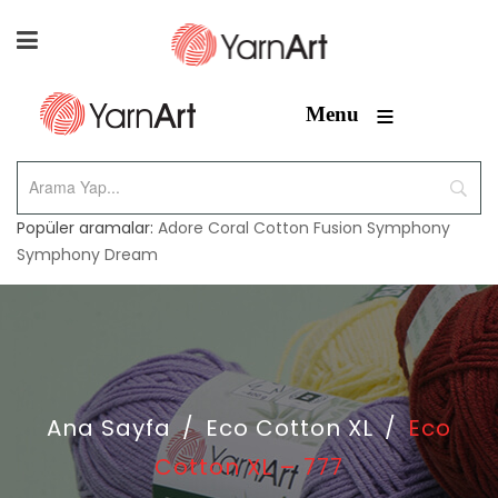
≡
Menu
Popüler aramalar:
Adore
Coral
Cotton Fusion
Symphony
Symphony Dream
Ana Sayfa
/
Eco Cotton XL
/
Eco
Cotton XL – 777