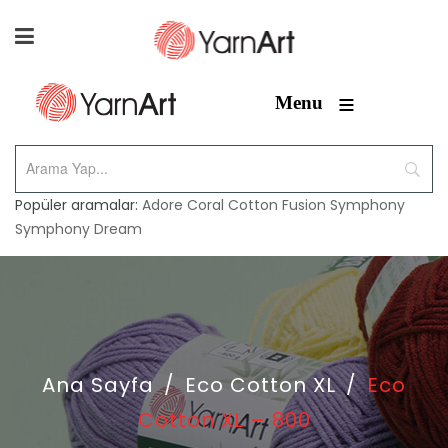
≡
Menu
Popüler aramalar:
Adore
Coral
Cotton Fusion
Symphony
Symphony Dream
Ana Sayfa
/
Eco Cotton XL
/
Eco
Cotton XL – 800