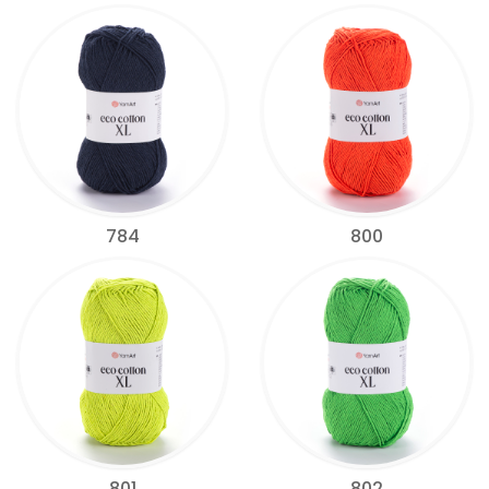
784
800
801
802