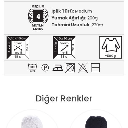
İplik Türü:
Medium
Yumak Ağırlığı:
200g
Tahmini Uzunluk:
220m
5mm
5mm
24 R
20 R
US 8
H-8
~500g
18 S
13 S
Diğer Renkler