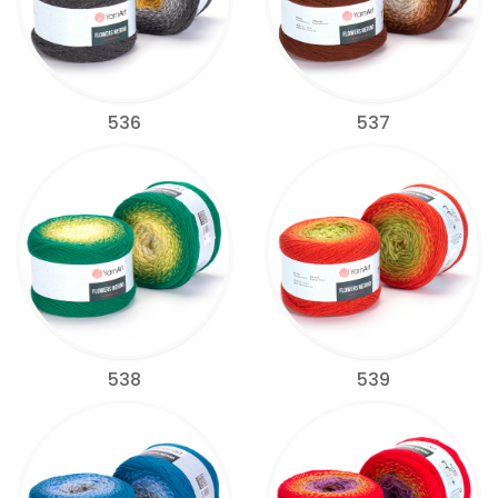
536
537
538
539