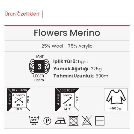
Ürün Özellikleri
Flowers Merino
25% Wool - 75% Acrylic
İplik Türü:
Light
Yumak Ağırlığı:
225g
Tahmini Uzunluk:
590m
4,5mm
5mm
20 R
16 R
US 7
H-8
~500g
18 S
14 S