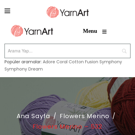
≡
Menu
Popüler aramalar:
Adore
Coral
Cotton Fusion
Symphony
Symphony Dream
Ana Sayfa
/
Flowers Merino
/
Flowers Merino – 532