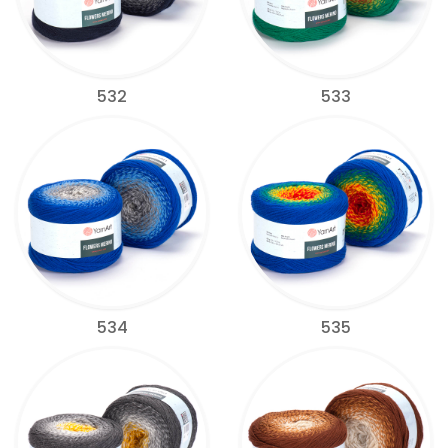
532
533
534
535