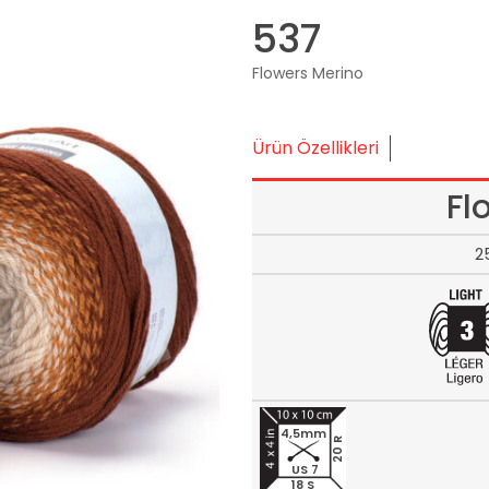
537
Flowers Merino
Ürün Özellikleri
Fl
2
4,5mm
20 R
US 7
18 S