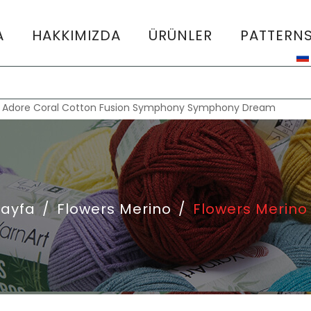
A
HAKKIMIZDA
ÜRÜNLER
PATTERN
:
Adore
Coral
Cotton Fusion
Symphony
Symphony Dream
Sayfa
/
Flowers Merino
/
Flowers Merino