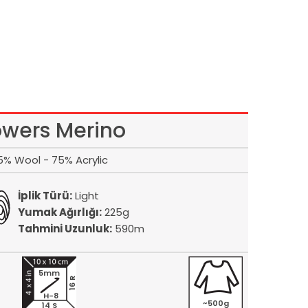
owers Merino
5% Wool - 75% Acrylic
İplik Türü:
Light
Yumak Ağırlığı:
225g
Tahmini Uzunluk:
590m
5mm
16 R
H-8
~500g
14 S