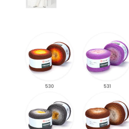
530
531