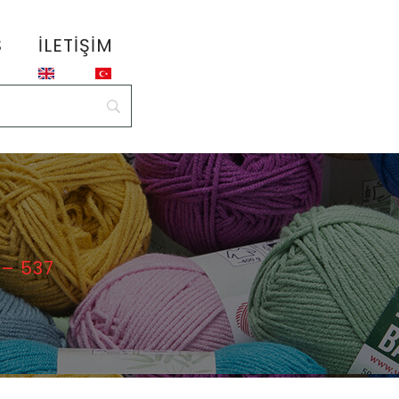
S
İLETIŞIM
 – 537