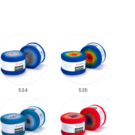
534
535