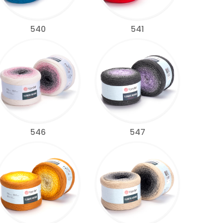
540
541
546
547