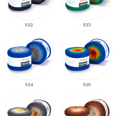
532
533
534
535