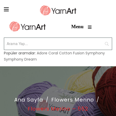
≡
Menu
Popüler aramalar:
Adore
Coral
Cotton Fusion
Symphony
Symphony Dream
Ana Sayfa
/
Flowers Merino
/
Flowers Merino – 552