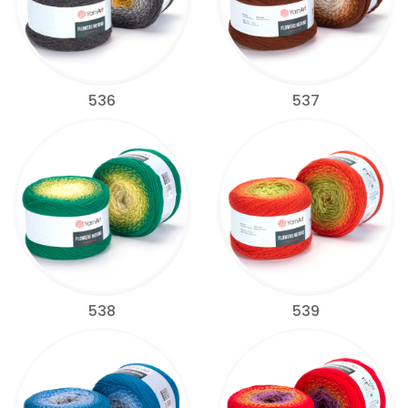
536
537
538
539