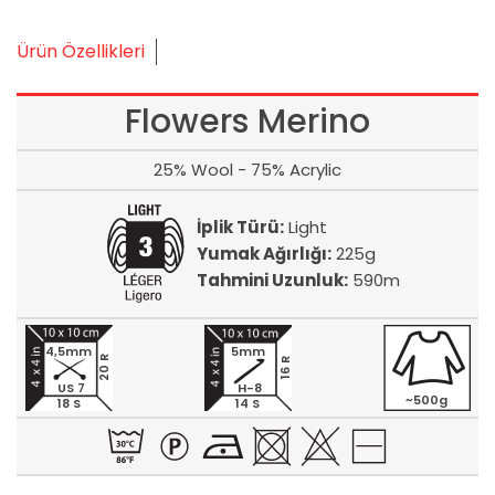
Ürün Özellikleri
Flowers Merino
25% Wool - 75% Acrylic
İplik Türü:
Light
Yumak Ağırlığı:
225g
Tahmini Uzunluk:
590m
4,5mm
5mm
20 R
16 R
US 7
H-8
~500g
18 S
14 S