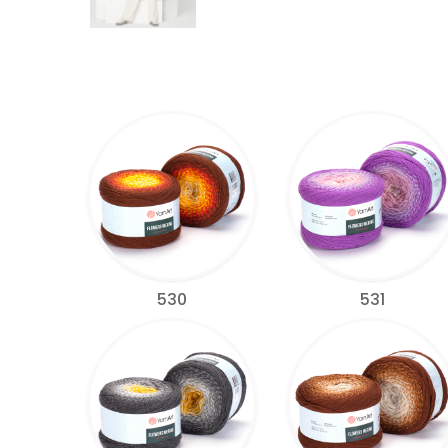
530
531