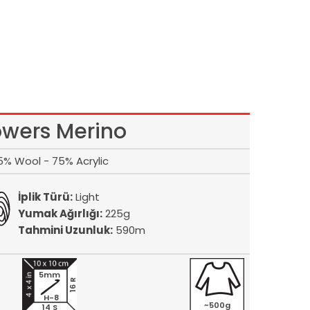
owers Merino
5% Wool - 75% Acrylic
İplik Türü:
Light
Yumak Ağırlığı:
225g
Tahmini Uzunluk:
590m
5mm
16 R
H-8
~500g
14 S