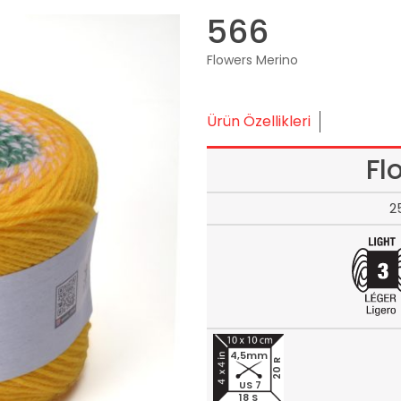
566
Flowers Merino
Ürün Özellikleri
Fl
2
4,5mm
20 R
US 7
18 S