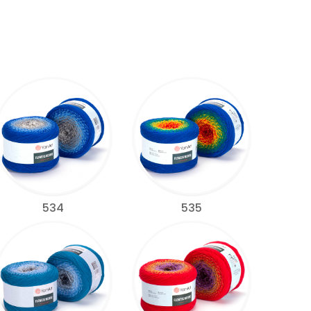
534
535