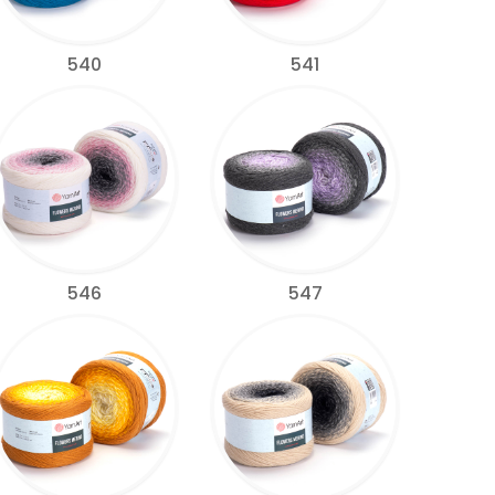
540
541
546
547