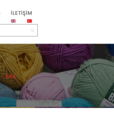
S
İLETIŞIM
 – 566