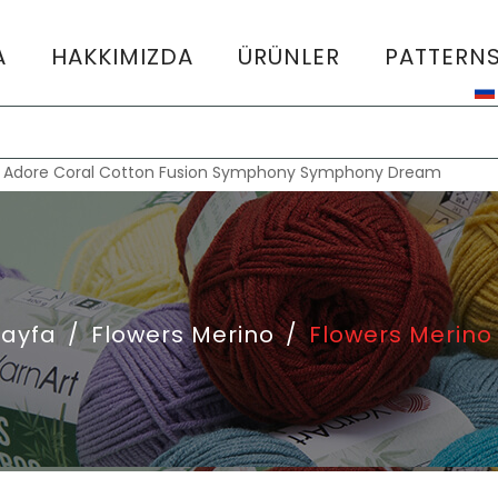
A
HAKKIMIZDA
ÜRÜNLER
PATTERN
:
Adore
Coral
Cotton Fusion
Symphony
Symphony Dream
Sayfa
/
Flowers Merino
/
Flowers Merino