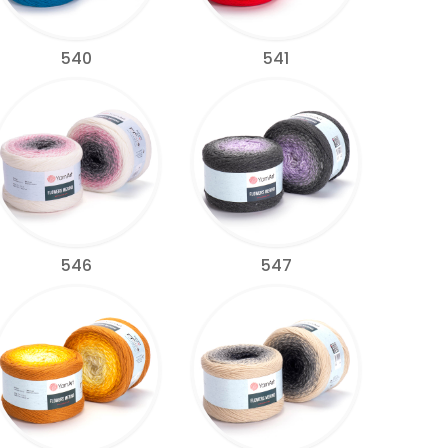
540
541
546
547