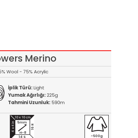
owers Merino
5% Wool - 75% Acrylic
İplik Türü:
Light
Yumak Ağırlığı:
225g
Tahmini Uzunluk:
590m
5mm
16 R
H-8
~500g
14 S