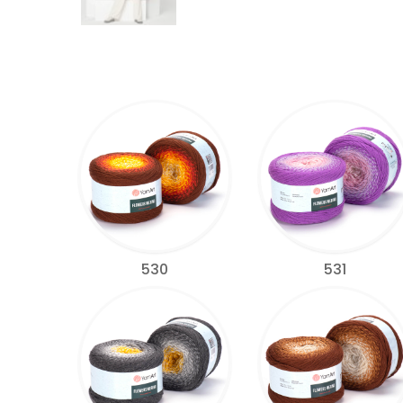
530
531