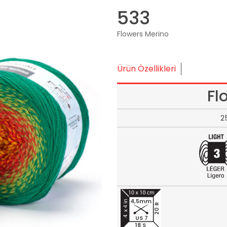
533
Flowers Merino
Ürün Özellikleri
Fl
2
4,5mm
20 R
US 7
18 S