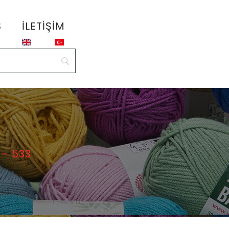
S
İLETIŞIM
 – 533