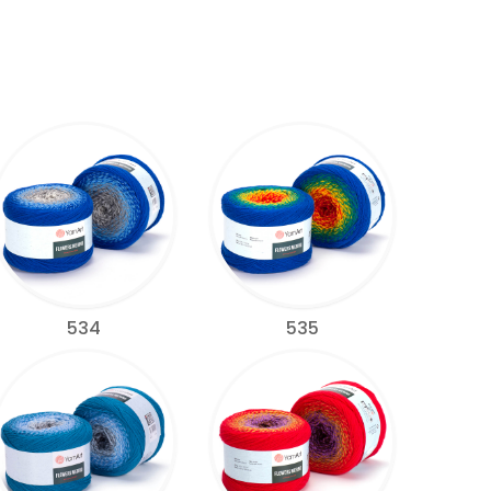
534
535