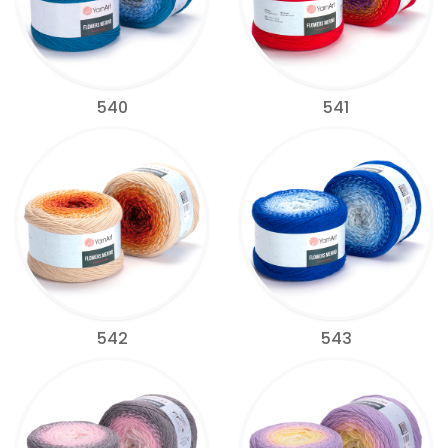
540
541
542
543