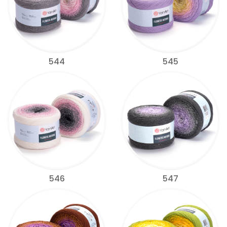
544
545
546
547