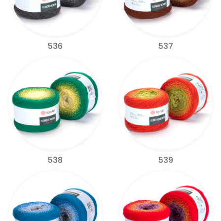
536
537
538
539