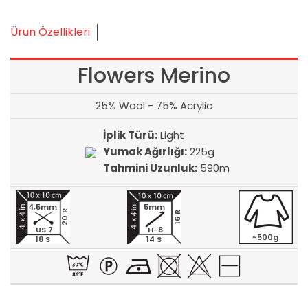
Ürün Özellikleri
Flowers Merino
25% Wool - 75% Acrylic
İplik Türü:
Light
Yumak Ağırlığı:
225g
Tahmini Uzunluk:
590m
4,5mm
5mm
20 R
16 R
US 7
H-8
~500g
18 S
14 S