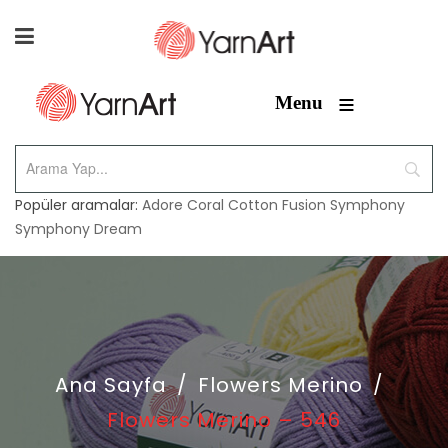
≡
Menu
Popüler aramalar:
Adore
Coral
Cotton Fusion
Symphony
Symphony Dream
Ana Sayfa
/
Flowers Merino
/
Flowers Merino – 546