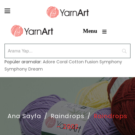
≡
Menu
Popüler aramalar:
Adore
Coral
Cotton Fusion
Symphony
Symphony Dream
Ana Sayfa
/
Raindrops
/
Raindrops
– 2902