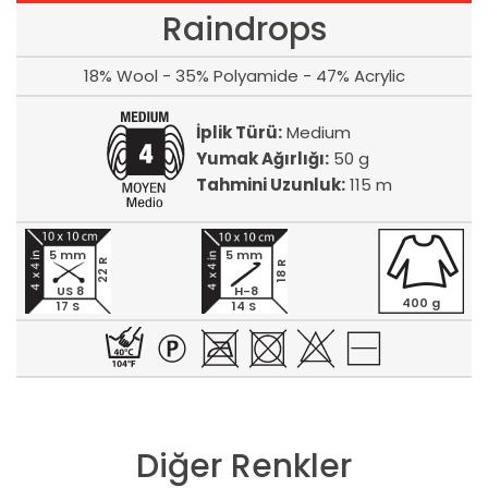
Raindrops
18% Wool - 35% Polyamide - 47% Acrylic
İplik Türü:
Medium
Yumak Ağırlığı:
50 g
Tahmini Uzunluk:
115 m
5 mm
5 mm
22 R
18 R
US 8
H-8
400 g
17 S
14 S
Diğer Renkler