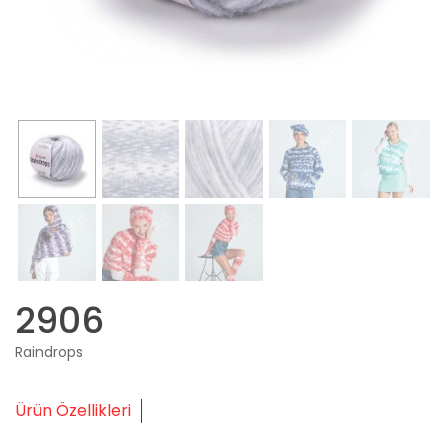
2906
Raindrops
Ürün Özellikleri