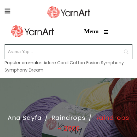
≡
Menu
Popüler aramalar:
Adore
Coral
Cotton Fusion
Symphony
Symphony Dream
Ana Sayfa
/
Raindrops
/
Raindrops
– 2906