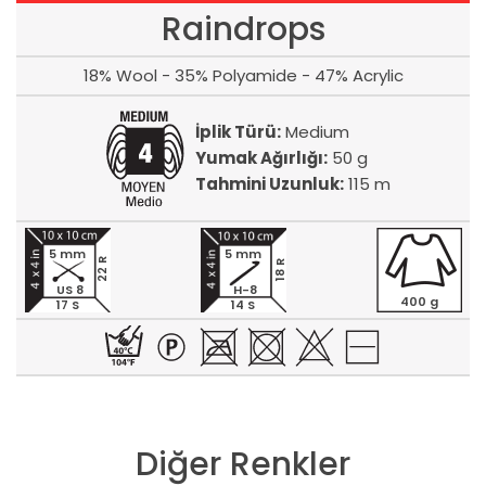
Raindrops
18% Wool - 35% Polyamide - 47% Acrylic
İplik Türü:
Medium
Yumak Ağırlığı:
50 g
Tahmini Uzunluk:
115 m
5 mm
5 mm
22 R
18 R
US 8
H-8
400 g
17 S
14 S
Diğer Renkler