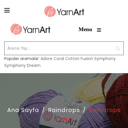
≡
Menu
Popüler aramalar:
Adore
Coral
Cotton Fusion
Symphony
Symphony Dream
Ana Sayfa
/
Raindrops
/
Raindrops
– 2908