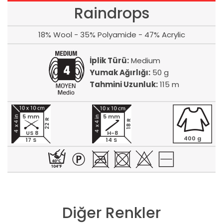
Raindrops
18% Wool - 35% Polyamide - 47% Acrylic
İplik Türü:
Medium
Yumak Ağırlığı:
50 g
Tahmini Uzunluk:
115 m
5 mm
5 mm
22 R
18 R
US 8
H-8
400 g
17 S
14 S
Diğer Renkler