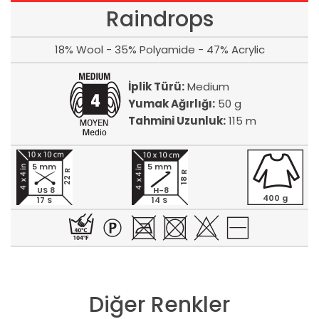
Raindrops
18% Wool - 35% Polyamide - 47% Acrylic
İplik Türü:
Medium
Yumak Ağırlığı:
50 g
Tahmini Uzunluk:
115 m
5 mm
5 mm
22 R
18 R
US 8
H-8
400 g
17 S
14 S
Diğer Renkler