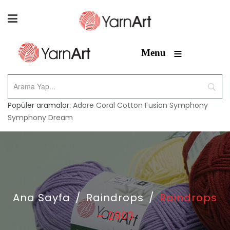
≡
Menu
Popüler aramalar:
Adore
Coral
Cotton Fusion
Symphony
Symphony Dream
Ana Sayfa
/
Raindrops
/
Raindrops
– 2903